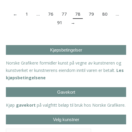
←
1
…
76
77
78
79
80
…
91
→
Kjøpsbetingelser
Norske Grafikere formidler kunst på vegne av kunstneren og
kunstverket er kunstnerens eiendom inntil varen er betalt.
Les
kjøpsbetingelsene
Gavekort
Kjøp
gavekort
på valgfritt beløp til bruk hos Norske Grafikere.
Velg kunstner