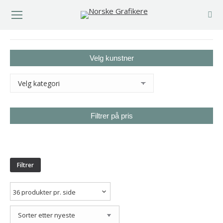
You are here:
Velg kunstner
Filtrer på pris
Min.
Makspris
pris
Filtrer