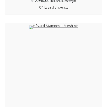
kr
2.940,00
inkl. 5% kunstavgift
Legg til ønskeliste