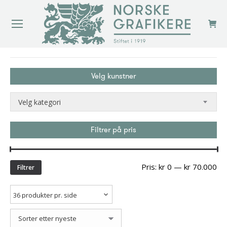
You are here:
Velg kunstner
Velg kategori
Filtrer på pris
Min
Ma
Pris:
kr 0
—
kr 70.000
Filtrer
pri