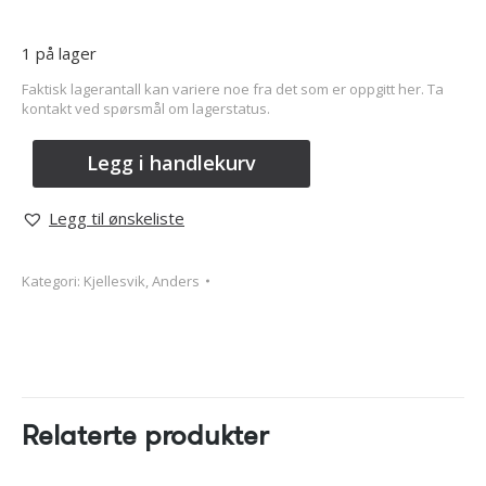
1 på lager
Faktisk lagerantall kan variere noe fra det som er oppgitt her. Ta
kontakt ved spørsmål om lagerstatus.
Legg i handlekurv
Legg til ønskeliste
Kategori:
Kjellesvik, Anders
Relaterte produkter