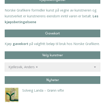
Norske Grafikere formidler kunst på vegne av kunstneren og
kunstverket er kunstnerens eiendom inntil varen er betalt.
Les
kjøpsbetingelsene
Gavekort
Kjøp
gavekort
på valgfritt beløp til bruk hos Norske Grafikere.
Velg kunstner
Kjellesvik, Anders
×
Nyheter
Solveig Landa – Grønn vifte
kr
5.250,00
inkl. 5% kunstavgift