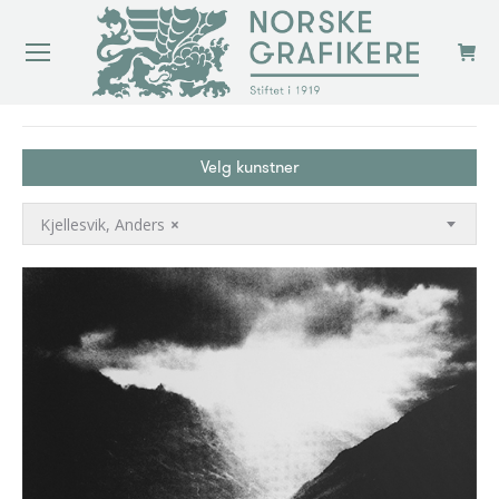
You are here:
Velg kunstner
Kjellesvik, Anders
×