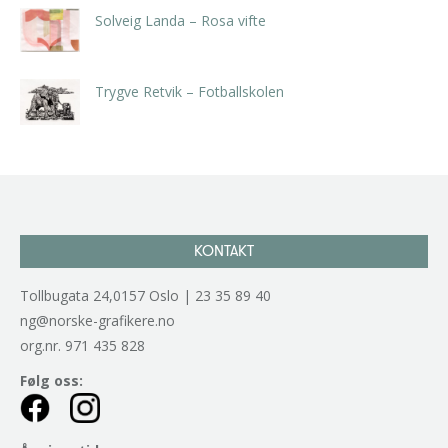
Solveig Landa – Rosa vifte
kr
5.250,00
inkl. 5% kunstavgift
Trygve Retvik – Fotballskolen
kr
2.940,00
inkl. 5% kunstavgift
KONTAKT
Tollbugata 24,0157 Oslo | 23 35 89 40
ng@norske-grafikere.no
org.nr. 971 435 828
Følg oss: