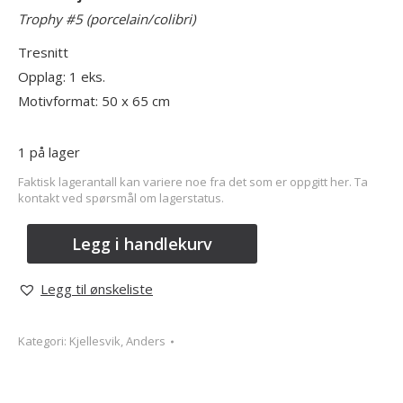
Trophy #5 (porcelain/colibri)
Tresnitt
Opplag: 1 eks.
Motivformat: 50 x 65 cm
1 på lager
Faktisk lagerantall kan variere noe fra det som er oppgitt her. Ta
kontakt ved spørsmål om lagerstatus.
Legg i handlekurv
Legg til ønskeliste
Kategori:
Kjellesvik, Anders