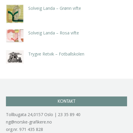
Solveig Landa – Grønn vifte
kr
5.250,00
inkl. 5% kunstavgift
Solveig Landa – Rosa vifte
kr
5.250,00
inkl. 5% kunstavgift
Trygve Retvik – Fotballskolen
kr
2.940,00
inkl. 5% kunstavgift
KONTAKT
Tollbugata 24,0157 Oslo | 23 35 89 40
ng@norske-grafikere.no
org.nr. 971 435 828