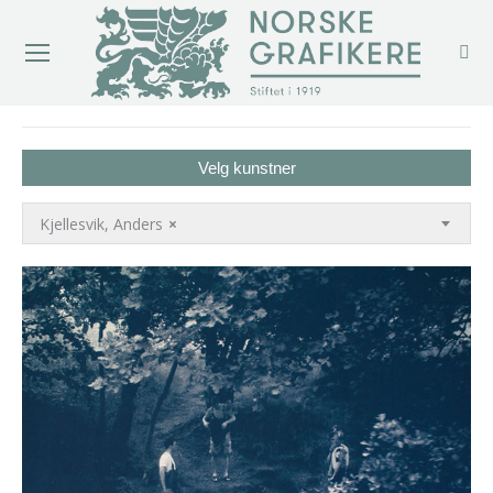
You are here:
Velg kunstner
Kjellesvik, Anders
×