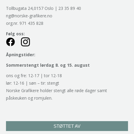
Tollbugata 24,0157 Oslo | 23 35 89 40
ng@norske-grafikere.no
org.nr. 971 435 828
Følg oss:
Åpningstider:
Sommerstengt lørdag 8. og 15. august
ons og fre: 12-17 | tor 12-18
lør: 12-16 | søn – tir: stengt
Norske Grafikere holder stengt alle røde dager samt
påskeuken og romjulen.
STØTTET AV