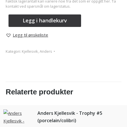
Faktisk lagerantall kan variere noe fra det som er oppgitt her. Ta
kontakt ved spørsmål om lagerstatus.
Legg i handlekurv
Legg til ønskeliste
Kategori:
Kjellesvik, Anders
Relaterte produkter
Anders Kjellesvik - Trophy #5
(porcelain/colibri)