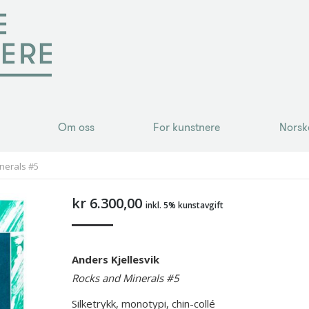
Om oss
For kunstnere
Norsk
Om oss
For kunstnere
Norsk
inerals #5
kr
6.300,00
inkl. 5% kunstavgift
Anders Kjellesvik
Rocks and Minerals #5
Silketrykk, monotypi, chin-collé