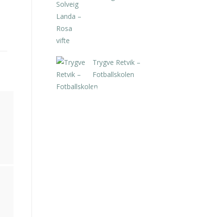
kr
5.250,00
inkl. 5% kunstavgift
Trygve Retvik –
Fotballskolen
kr
2.940,00
inkl. 5% kunstavgift