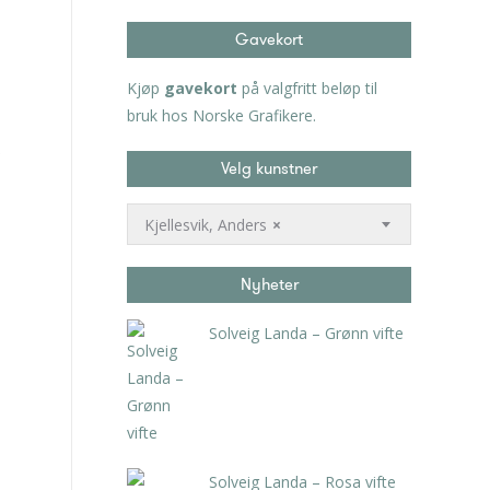
Gavekort
Kjøp
gavekort
på valgfritt beløp til
bruk hos Norske Grafikere.
Velg kunstner
Kjellesvik, Anders
×
Nyheter
Solveig Landa – Grønn vifte
kr
5.250,00
inkl. 5% kunstavgift
Solveig Landa – Rosa vifte