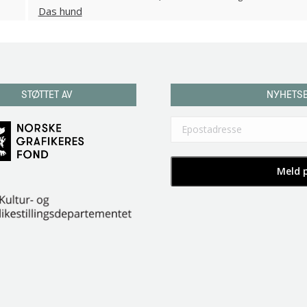
STØTTET AV
NYHETS