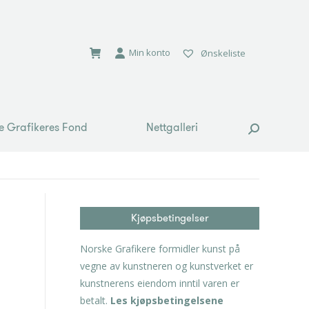
e Grafikeres Fond
Nettgalleri
Search:
Min konto
Ønskeliste
e Grafikeres Fond
Nettgalleri
Search:
Kjøpsbetingelser
Norske Grafikere formidler kunst på
vegne av kunstneren og kunstverket er
kunstnerens eiendom inntil varen er
betalt.
Les kjøpsbetingelsene