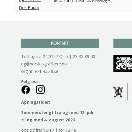
kr
4.200,00
inkl. 5% kunstavgift
KONTAKT
Tollbugata 24,0157 Oslo | 23 35 89 40
ng@norske-grafikere.no
org.nr. 971 435 828
Følg oss:
Åpningstider:
Sommerstengt fra og med 13. juli
til og med 4. august 2026
ons og fre: 12-17 | tor 12-18