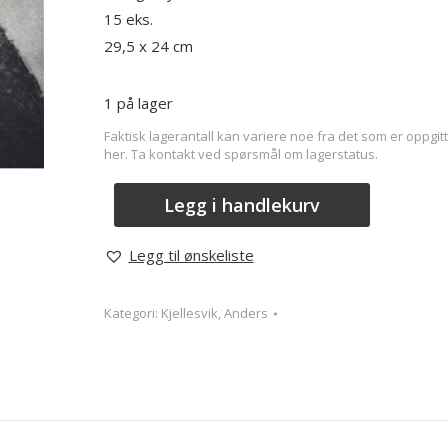
15 eks.
29,5 x 24 cm
1 på lager
Faktisk lagerantall kan variere noe fra det som er oppgitt
her. Ta kontakt ved spørsmål om lagerstatus.
Legg i handlekurv
Legg til ønskeliste
Kategori:
Kjellesvik, Anders