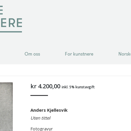
Om oss
For kunstnere
Norsk
Om oss
For kunstnere
Norsk
kr
4.200,00
inkl. 5% kunstavgift
Anders Kjellesvik
Uten tittel
Fotogravyr