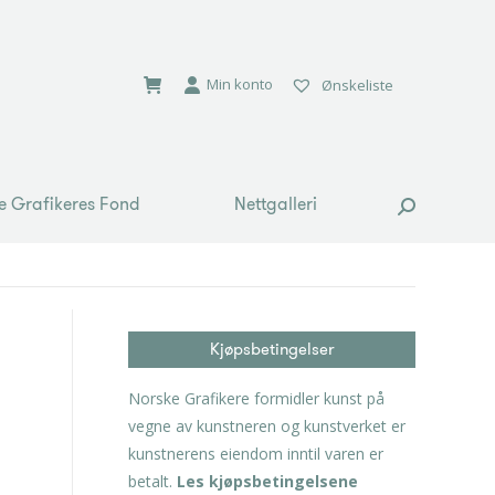
e Grafikeres Fond
Nettgalleri
Search:
Min konto
Ønskeliste
e Grafikeres Fond
Nettgalleri
Search:
Kjøpsbetingelser
Norske Grafikere formidler kunst på
vegne av kunstneren og kunstverket er
kunstnerens eiendom inntil varen er
betalt.
Les kjøpsbetingelsene