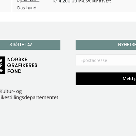
kr
4.200,00
inkl. 5% kunstavgift
STØTTET AV
NYHETS