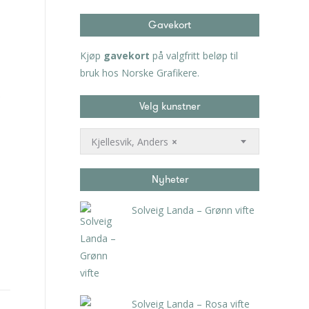
Gavekort
Kjøp
gavekort
på valgfritt beløp til
bruk hos Norske Grafikere.
Velg kunstner
Kjellesvik, Anders
×
Nyheter
Solveig Landa – Grønn vifte
kr
5.250,00
inkl. 5% kunstavgift
Solveig Landa – Rosa vifte