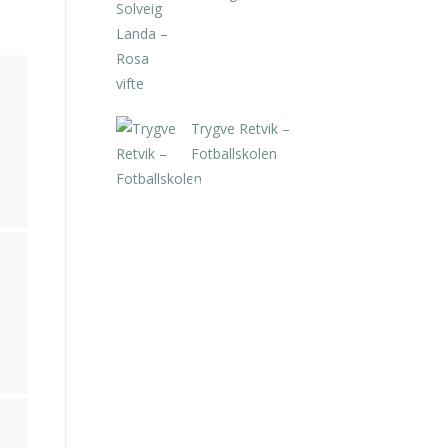
kr
5.250,00
inkl. 5% kunstavgift
Trygve Retvik –
Fotballskolen
kr
2.940,00
inkl. 5% kunstavgift