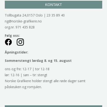
KONTAKT
Tollbugata 24,0157 Oslo | 23 35 89 40
ng@norske-grafikere.no
org.nr. 971 435 828
Følg oss:
Åpningstider:
Sommerstengt lørdag 8. og 15. august
ons og fre: 12-17 | tor 12-18
lør: 12-16 | søn – tir: stengt
Norske Grafikere holder stengt alle røde dager samt
påskeuken og romjulen.