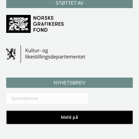
STØTTET AV
NYHETSBREV