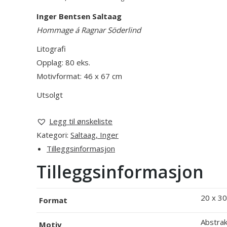
Inger Bentsen Saltaag
Hommage á Ragnar Söderlind
Litografi
Opplag: 80 eks.
Motivformat: 46 x 67 cm
Utsolgt
Legg til ønskeliste
Kategori:
Saltaag, Inger
Tilleggsinformasjon
Tilleggsinformasjon
20 x 30
Format
Abstrak
Motiv