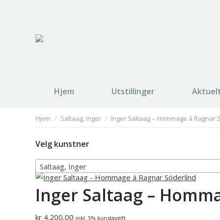
Hjem
Utstillinger
Aktuel
You are here:
Hjem
Saltaag, Inger
Inger Saltaag – Hommage à Ragnar 
Velg kunstner
Saltaag, Inger
Inger Saltaag – Homma
kr
4.200,00
inkl. 5% kunstavgift