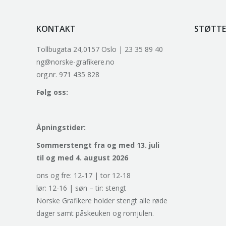
KONTAKT
STØTTE
Tollbugata 24,0157 Oslo | 23 35 89 40
ng@norske-grafikere.no
org.nr. 971 435 828
Følg oss:
Åpningstider:
Sommerstengt fra og med 13. juli
til og med 4. august 2026
ons og fre: 12-17 | tor 12-18
lør: 12-16 | søn – tir: stengt
Norske Grafikere holder stengt alle røde
dager samt påskeuken og romjulen.