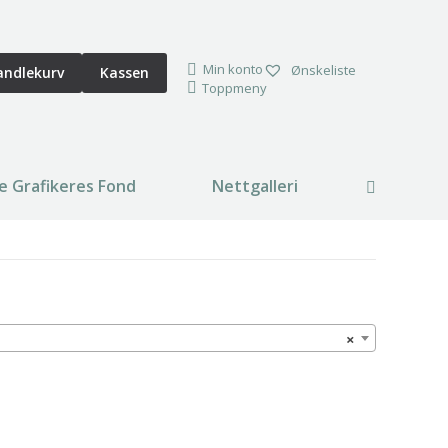
Min konto
Ønskeliste
andlekurv
Kassen
Toppmeny
e Grafikeres Fond
Nettgalleri
Search:
×