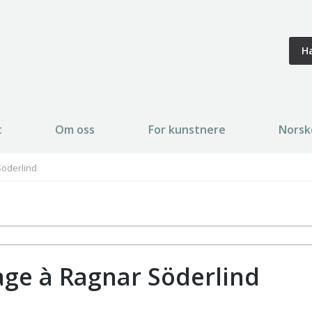
H
t
Om oss
For kunstnere
Norsk
Söderlind
ge à Ragnar Söderlind