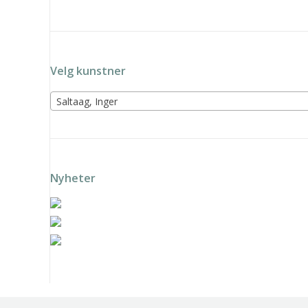
Velg kunstner
Saltaag, Inger
Nyheter
Solveig Landa – Grønn vift
Solveig Landa – Rosa vifte
k
Trygve Retvik – Fotballsk