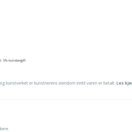
kl. 5% kunstavgift
og kunstverket er kunstnerens eiendom inntil varen er betalt.
Les kj
kere.