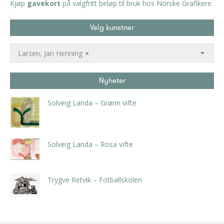
Kjøp
gavekort
på valgfritt beløp til bruk hos Norske Grafikere.
Velg kunstner
Larsen, Jan Henning
×
Nyheter
Solveig Landa – Grønn vifte
kr
5.250,00
inkl. 5% kunstavgift
Solveig Landa – Rosa vifte
kr
5.250,00
inkl. 5% kunstavgift
Trygve Retvik – Fotballskolen
kr
2.940,00
inkl. 5% kunstavgift