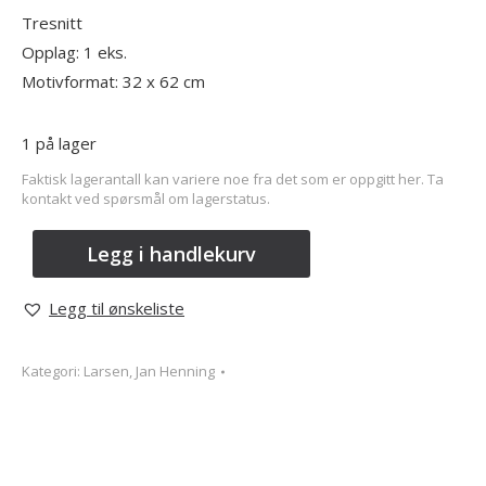
Tresnitt
Opplag: 1 eks.
Motivformat: 32 x 62 cm
1 på lager
Faktisk lagerantall kan variere noe fra det som er oppgitt her. Ta
kontakt ved spørsmål om lagerstatus.
Legg i handlekurv
Legg til ønskeliste
Kategori:
Larsen, Jan Henning