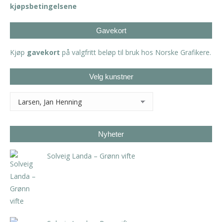
kjøpsbetingelsene
Gavekort
Kjøp
gavekort
på valgfritt beløp til bruk hos Norske Grafikere.
Velg kunstner
Nyheter
Solveig Landa – Grønn vifte
kr
5.250,00
inkl. 5% kunstavgift