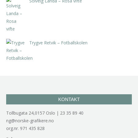
Solveig Landa – Rosa vifte
kr
5.250,00
inkl. 5% kunstavgift
Trygve Retvik – Fotballskolen
kr
2.940,00
inkl. 5% kunstavgift
KONTAKT
Tollbugata 24,0157 Oslo | 23 35 89 40
ng@norske-grafikere.no
org.nr. 971 435 828