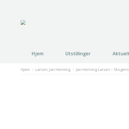
Hjem
Utstillinger
Aktuel
You are here:
Hjem
Larsen, Jan Henning
Jan Henning Larsen – Skogen