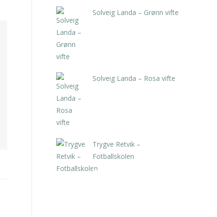
Solveig Landa – Grønn vifte
kr
5.250,00
inkl. 5% kunstavgift
Solveig Landa – Rosa vifte
kr
5.250,00
inkl. 5% kunstavgift
Trygve Retvik –
Fotballskolen
kr
2.940,00
inkl. 5% kunstavgift