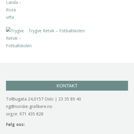
Trygve Retvik – Fotballskolen
kr
2.940,00
inkl. 5% kunstavgift
KONTAKT
Tollbugata 24,0157 Oslo | 23 35 89 40
ng@norske-grafikere.no
org.nr. 971 435 828
Følg oss: