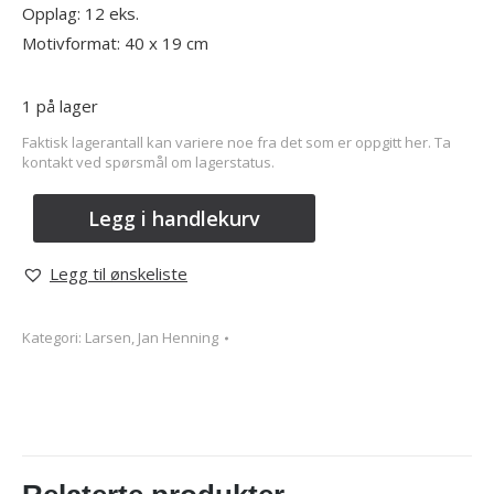
Opplag: 12 eks.
Motivformat: 40 x 19 cm
1 på lager
Faktisk lagerantall kan variere noe fra det som er oppgitt her. Ta
kontakt ved spørsmål om lagerstatus.
Legg i handlekurv
Legg til ønskeliste
Kategori:
Larsen, Jan Henning