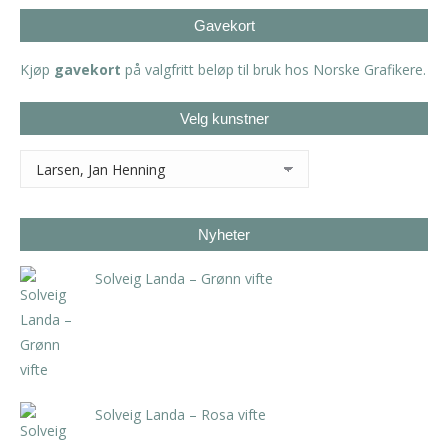
Gavekort
Kjøp
gavekort
på valgfritt beløp til bruk hos Norske Grafikere.
Velg kunstner
Nyheter
Solveig Landa – Grønn vifte
kr
5.250,00
inkl. 5% kunstavgift
Solveig Landa – Rosa vifte
kr
5.250,00
inkl. 5% kunstavgift