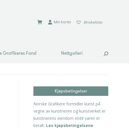
e Grafikeres Fond
Nettgalleri
Search:
Min konto
Ønskeliste
e Grafikeres Fond
Nettgalleri
Search:
Kjøpsbetingelser
Norske Grafikere formidler kunst på
vegne av kunstneren og kunstverket er
kunstnerens eiendom inntil varen er
betalt.
Les kjøpsbetingelsene