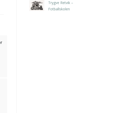
Trygve Retvik –
Fotballskolen
kr
2.940,00
inkl. 5% kunstavgift
er