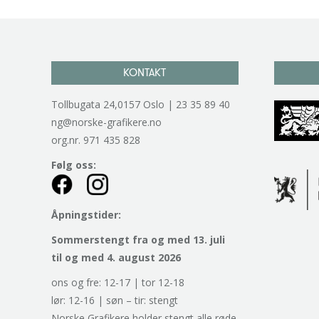
KONTAKT
Tollbugata 24,0157 Oslo | 23 35 89 40
ng@norske-grafikere.no
org.nr. 971 435 828
Følg oss:
Åpningstider:
Sommerstengt fra og med 13. juli
til og med 4. august 2026
ons og fre: 12-17 | tor 12-18
lør: 12-16 | søn – tir: stengt
Norske Grafikere holder stengt alle røde