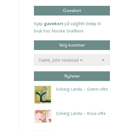
Gavekort
Kjøp
gavekort
på valgfritt beløp til
bruk hos Norske Grafikere.
Velg kunstner
Dæhli, John Hoelstad
×
Nyheter
Solveig Landa – Grønn vifte
kr
5.250,00
inkl. 5% kunstavgift
Solveig Landa – Rosa vifte
kr
5.250,00
inkl. 5% kunstavgift