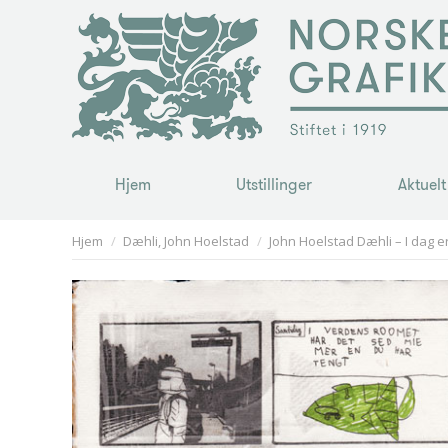
Hjem
Utstillinger
Aktuelt
Hjem
Utstillinger
Aktuelt
You are here:
Hjem
Dæhli, John Hoelstad
John Hoelstad Dæhli – I dag er