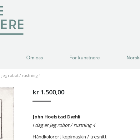
Om oss
For kunstnere
Norsk
Om oss
For kunstnere
Norsk
 jeg robot / rustning 4
kr
1.500,00
John Hoelstad Dæhli
I dag er jeg robot / rustning 4
Håndkolorert kopimaskin / tresnitt