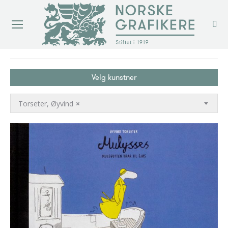
You are here:
Velg kunstner
Torseter, Øyvind
×