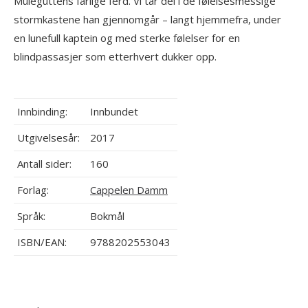
Muleguttens farlige ferd. Vi tar del i de følelsesmessige
stormkastene han gjennomgår – langt hjemmefra, under
en lunefull kaptein og med sterke følelser for en
blindpassasjer som etterhvert dukker opp.
Innbinding:
Innbundet
Utgivelsesår:
2017
Antall sider:
160
Forlag:
Cappelen Damm
Språk:
Bokmål
ISBN/EAN:
9788202553043