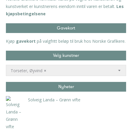
kunstverket er kunstnerens eiendom inntil varen er betalt.
Les
kjøpsbetingelsene
Gavekort
Kjøp
gavekort
på valgfritt beløp til bruk hos Norske Grafikere.
Velg kunstner
Torseter, Øyvind
×
Nyheter
Solveig Landa – Grønn vifte
kr
5.250,00
inkl. 5% kunstavgift