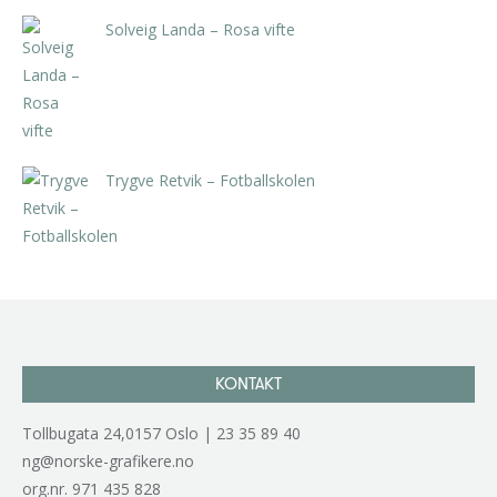
Solveig Landa – Rosa vifte
kr
5.250,00
inkl. 5% kunstavgift
Trygve Retvik – Fotballskolen
kr
2.940,00
inkl. 5% kunstavgift
KONTAKT
Tollbugata 24,0157 Oslo | 23 35 89 40
ng@norske-grafikere.no
org.nr. 971 435 828