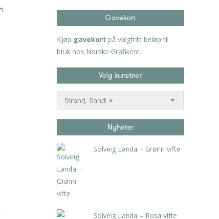
i
Gavekort
Kjøp
gavekort
på valgfritt beløp til
bruk hos Norske Grafikere.
Velg kunstner
Strand, Randi
×
Nyheter
Solveig Landa – Grønn vifte
kr
5.250,00
inkl. 5% kunstavgift
Solveig Landa – Rosa vifte