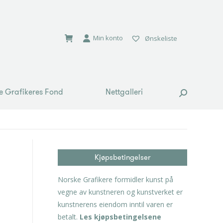
e Grafikeres Fond
Nettgalleri
Search:
Min konto
Ønskeliste
e Grafikeres Fond
Nettgalleri
Search:
Kjøpsbetingelser
Norske Grafikere formidler kunst på
vegne av kunstneren og kunstverket er
kunstnerens eiendom inntil varen er
betalt.
Les kjøpsbetingelsene