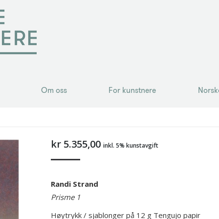
Om oss
For kunstnere
Norsk
Om oss
For kunstnere
Norsk
kr
5.355,00
inkl. 5% kunstavgift
Randi Strand
Prisme 1
Høytrykk / sjablonger på 12 g Tengujo papir