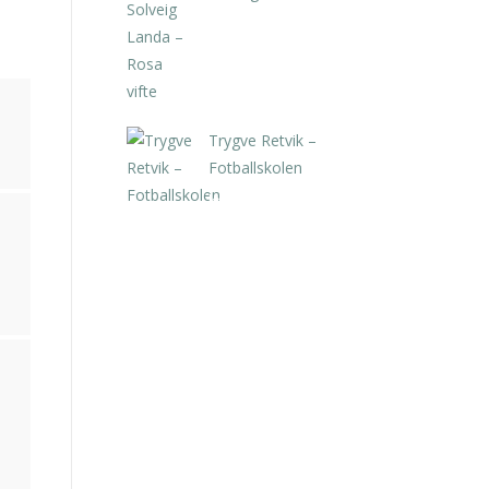
kr
5.250,00
inkl. 5% kunstavgift
Trygve Retvik –
Fotballskolen
kr
2.940,00
inkl. 5% kunstavgift