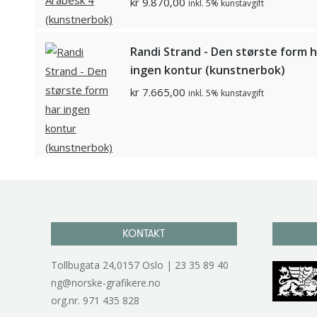
kr
9.870,00
inkl. 5% kunstavgift
Randi Strand - Den største form h
ingen kontur (kunstnerbok)
kr
7.665,00
inkl. 5% kunstavgift
KONTAKT
Tollbugata 24,0157 Oslo | 23 35 89 40
ng@norske-grafikere.no
org.nr. 971 435 828