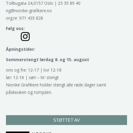
Tollbugata 24,0157 Oslo | 23 35 89 40
ng@norske-grafikere.no
org.nr. 971 435 828
Følg oss:
Åpningstider:
Sommerstengt lørdag 8. og 15. august
ons og fre: 12-17 | tor 12-18
lør: 12-16 | søn – tir: stengt
Norske Grafikere holder stengt alle røde dager samt
påskeuken og romjulen.
STØTTET AV