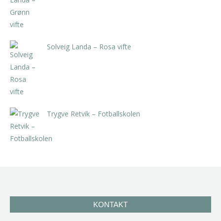
Solveig Landa – Rosa vifte
kr
5.250,00
inkl. 5% kunstavgift
Trygve Retvik – Fotballskolen
kr
2.940,00
inkl. 5% kunstavgift
KONTAKT