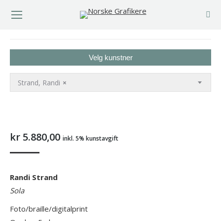
You are here:
Velg kunstner
Strand, Randi
×
kr
5.880,00
inkl. 5% kunstavgift
Randi Strand
Sola
Foto/braille/digitalprint