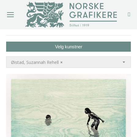
You are here:
Velg kunstner
Øistad, Suzannah Rehell
×