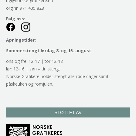
ng@norske-grafikere.no
org.nr. 971 435 828
Følg oss:
Åpningstider:
Sommerstengt lørdag 8. og 15. august
ons og fre: 12-17 | tor 12-18
lør: 12-16 | søn – tir: stengt
Norske Grafikere holder stengt alle røde dager samt
påskeuken og romjulen.
STØTTET AV