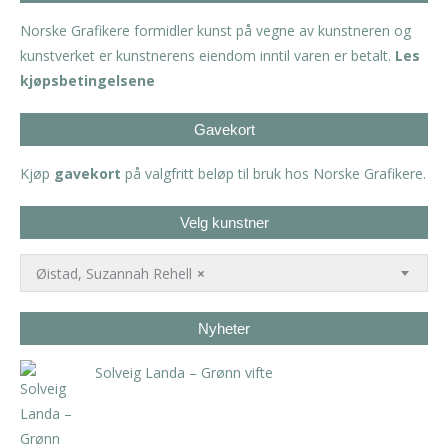
Norske Grafikere formidler kunst på vegne av kunstneren og
kunstverket er kunstnerens eiendom inntil varen er betalt.
Les
kjøpsbetingelsene
Gavekort
Kjøp
gavekort
på valgfritt beløp til bruk hos Norske Grafikere.
Velg kunstner
Øistad, Suzannah Rehell
×
Nyheter
Solveig Landa – Grønn vifte
kr
5.250,00
inkl. 5% kunstavgift