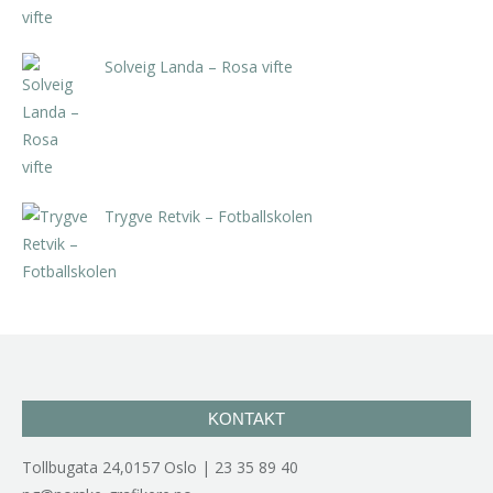
Solveig Landa – Rosa vifte
kr
5.250,00
inkl. 5% kunstavgift
Trygve Retvik – Fotballskolen
kr
2.940,00
inkl. 5% kunstavgift
KONTAKT
Tollbugata 24,0157 Oslo | 23 35 89 40