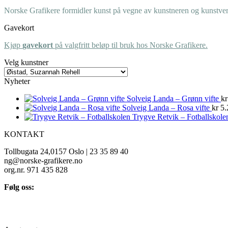
Norske Grafikere formidler kunst på vegne av kunstneren og kunstverk
Gavekort
Kjøp
gavekort
på valgfritt beløp til bruk hos Norske Grafikere.
Velg kunstner
Nyheter
Solveig Landa – Grønn vifte
kr
Solveig Landa – Rosa vifte
kr
5.
Trygve Retvik – Fotballskole
KONTAKT
Tollbugata 24,0157 Oslo | 23 35 89 40
ng@norske-grafikere.no
org.nr. 971 435 828
Følg oss: