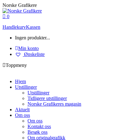
Skip
Norske Grafikere
to
content
0
Handlekurv
Kassen
Ingen produkter...
Min konto
Ønskeliste
Toppmeny
Hjem
Utstillinger
Utstillinger
Tidligere utstillinger
Norske Grafikeres magasin
Aktuelt
Om oss
Om oss
Kontakt oss
Besøk oss
Om originalgrafikk