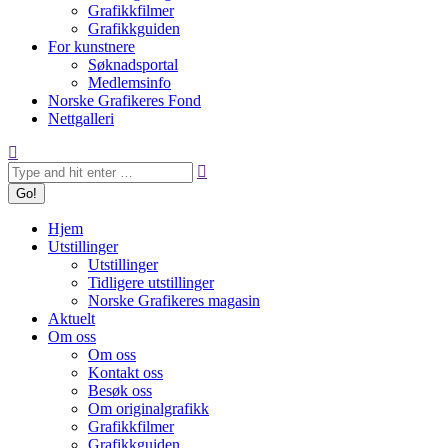
Grafikkfilmer
Grafikkguiden
For kunstnere
Søknadsportal
Medlemsinfo
Norske Grafikeres Fond
Nettgalleri
Search:
Hjem
Utstillinger
Utstillinger
Tidligere utstillinger
Norske Grafikeres magasin
Aktuelt
Om oss
Om oss
Kontakt oss
Besøk oss
Om originalgrafikk
Grafikkfilmer
Grafikkguiden