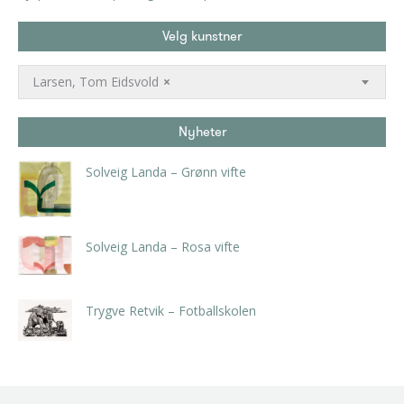
Velg kunstner
Larsen, Tom Eidsvold
×
Nyheter
Solveig Landa – Grønn vifte
kr
5.250,00
inkl. 5% kunstavgift
Solveig Landa – Rosa vifte
kr
5.250,00
inkl. 5% kunstavgift
Trygve Retvik – Fotballskolen
kr
2.940,00
inkl. 5% kunstavgift