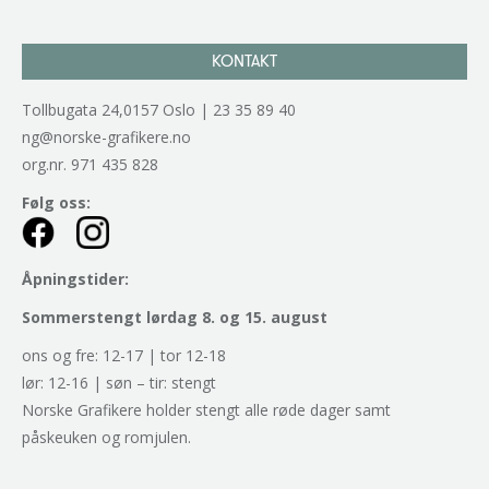
KONTAKT
Tollbugata 24,0157 Oslo | 23 35 89 40
ng@norske-grafikere.no
org.nr. 971 435 828
Følg oss:
Åpningstider:
Sommerstengt lørdag 8. og 15. august
ons og fre: 12-17 | tor 12-18
lør: 12-16 | søn – tir: stengt
Norske Grafikere holder stengt alle røde dager samt
påskeuken og romjulen.