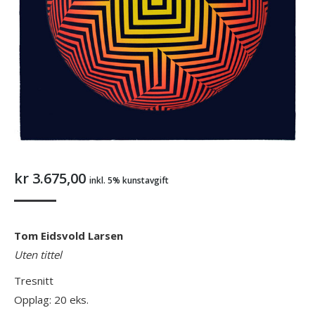
kr
3.675,00
inkl. 5% kunstavgift
Tom Eidsvold Larsen
Uten tittel
Tresnitt
Opplag: 20 eks.