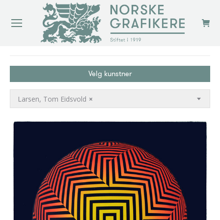
You are here:
Velg kunstner
Larsen, Tom Eidsvold
×