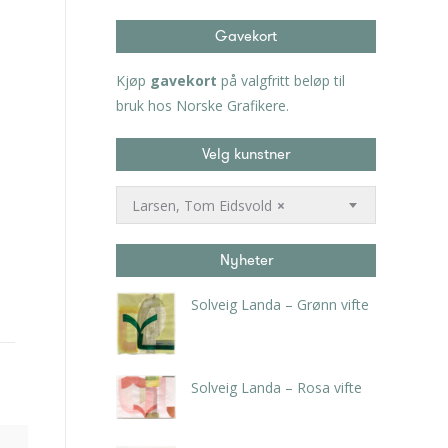
Gavekort
Kjøp
gavekort
på valgfritt beløp til
bruk hos Norske Grafikere.
Velg kunstner
Larsen, Tom Eidsvold
×
Nyheter
Solveig Landa – Grønn vifte
kr
5.250,00
inkl. 5% kunstavgift
Solveig Landa – Rosa vifte
kr
5.250,00
inkl. 5% kunstavgift