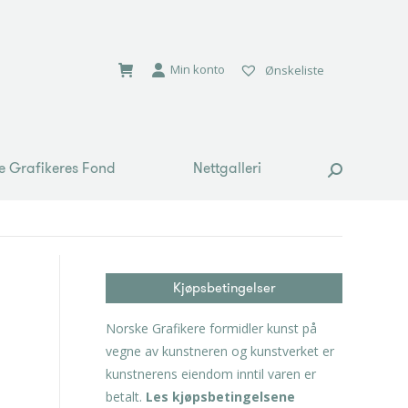
e Grafikeres Fond
Nettgalleri
Search:
Min konto
Ønskeliste
e Grafikeres Fond
Nettgalleri
Search:
Kjøpsbetingelser
Norske Grafikere formidler kunst på
vegne av kunstneren og kunstverket er
kunstnerens eiendom inntil varen er
betalt.
Les kjøpsbetingelsene