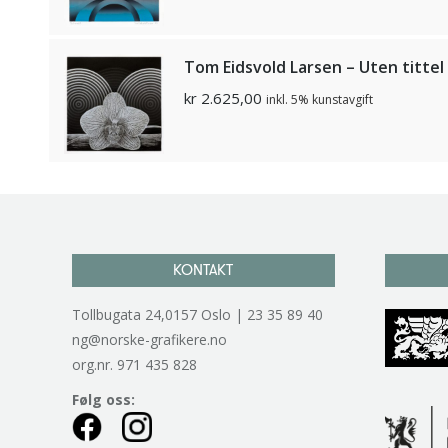
Tom Eidsvold Larsen – Uten tittel
kr
2.625,00
inkl. 5% kunstavgift
KONTAKT
Tollbugata 24,0157 Oslo | 23 35 89 40
ng@norske-grafikere.no
org.nr. 971 435 828
Følg oss: