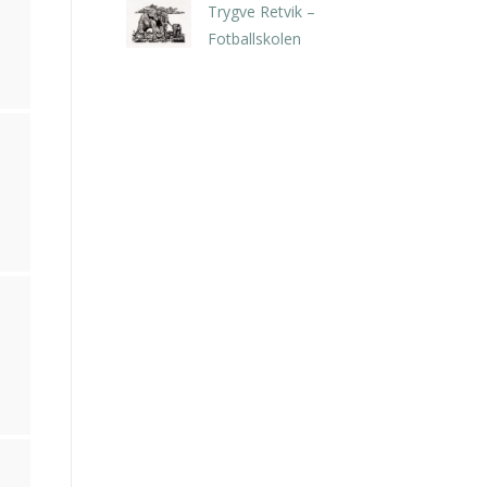
Trygve Retvik –
Fotballskolen
kr
2.940,00
inkl. 5% kunstavgift