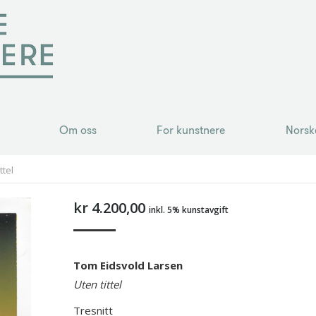
Om oss
For kunstnere
Norsk
Om oss
For kunstnere
Norsk
ttel
kr
4.200,00
inkl. 5% kunstavgift
Tom Eidsvold Larsen
Uten tittel
Tresnitt