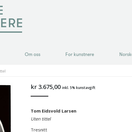
Om oss
For kunstnere
Norsk
Om oss
For kunstnere
Norsk
ttel
kr
3.675,00
inkl. 5% kunstavgift
Tom Eidsvold Larsen
Uten tittel
Tresnitt