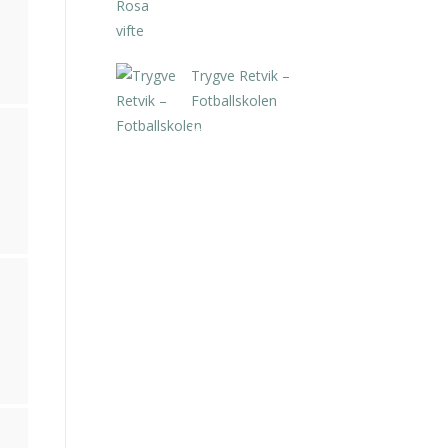
Trygve Retvik –
Fotballskolen
kr
2.940,00
inkl. 5% kunstavgift