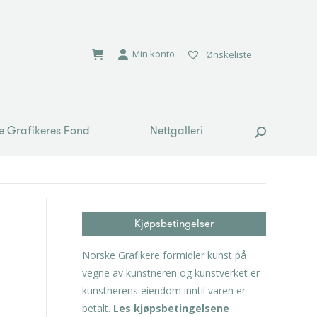
e Grafikeres Fond
Nettgalleri
Search:
Min konto
Ønskeliste
e Grafikeres Fond
Nettgalleri
Search:
Kjøpsbetingelser
Norske Grafikere formidler kunst på
vegne av kunstneren og kunstverket er
kunstnerens eiendom inntil varen er
betalt.
Les kjøpsbetingelsene