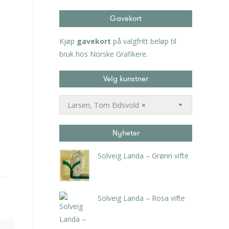
Gavekort
Kjøp
gavekort
på valgfritt beløp til
bruk hos Norske Grafikere.
Velg kunstner
Larsen, Tom Eidsvold
×
Nyheter
Solveig Landa – Grønn vifte
kr
5.250,00
inkl. 5% kunstavgift
Solveig Landa – Rosa vifte
kr
5.250,00
inkl. 5% kunstavgift