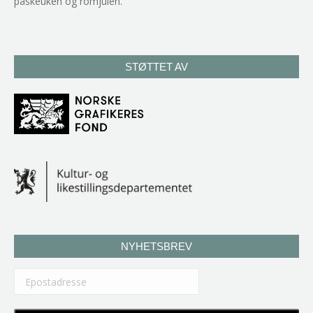
påskeuken og romjulen.
STØTTET AV
NYHETSBREV