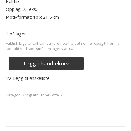
Koldnål
Opplag: 22 eks.
Motivformat: 10 x 21,5 cm
1 på lager
Faktisk lagerantall kan variere noe fra det som er oppgitt her. Ta
kontakt ved spørsmål om lagerstatus.
Legg i handlekurv
Legg til ønskeliste
Kategori:
Krogseth, Trine Lotte