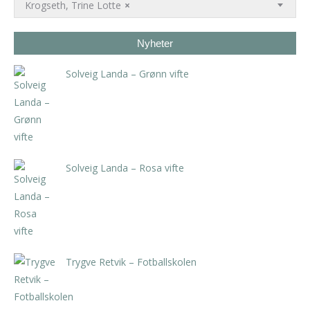
Krogseth, Trine Lotte
×
Nyheter
Solveig Landa – Grønn vifte
kr
5.250,00
inkl. 5% kunstavgift
Solveig Landa – Rosa vifte
kr
5.250,00
inkl. 5% kunstavgift
Trygve Retvik – Fotballskolen
kr
2.940,00
inkl. 5% kunstavgift