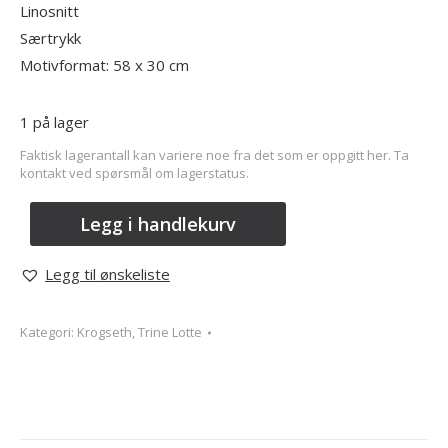
Linosnitt
Særtrykk
Motivformat: 58 x 30 cm
1 på lager
Faktisk lagerantall kan variere noe fra det som er oppgitt her. Ta
kontakt ved spørsmål om lagerstatus.
Legg i handlekurv
Legg til ønskeliste
Kategori:
Krogseth, Trine Lotte