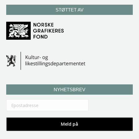
STØTTET AV
NYHETSBREV