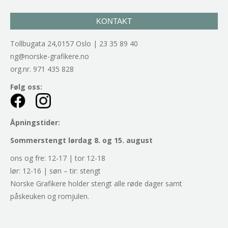
KONTAKT
Tollbugata 24,0157 Oslo | 23 35 89 40
ng@norske-grafikere.no
org.nr. 971 435 828
Følg oss:
Åpningstider:
Sommerstengt lørdag 8. og 15. august
ons og fre: 12-17 | tor 12-18
lør: 12-16 | søn – tir: stengt
Norske Grafikere holder stengt alle røde dager samt
påskeuken og romjulen.