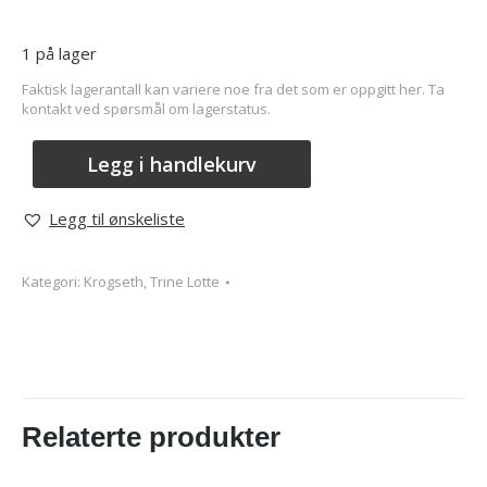
1 på lager
Faktisk lagerantall kan variere noe fra det som er oppgitt her. Ta
kontakt ved spørsmål om lagerstatus.
Legg i handlekurv
Legg til ønskeliste
Kategori:
Krogseth, Trine Lotte
Relaterte produkter