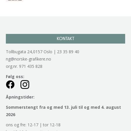
kr
2.940,00
inkl. 5% kunstavgift
KONTAKT
Tollbugata 24,0157 Oslo | 23 35 89 40
ng@norske-grafikere.no
org.nr. 971 435 828
Følg oss:
Åpningstider:
Sommerstengt fra og med 13. juli til og med 4. august
2026
ons og fre: 12-17 | tor 12-18