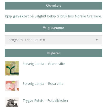
Gavekort
Kjøp
gavekort
på valgfritt beløp til bruk hos Norske Grafikere.
Velg kunstner
Krogseth, Trine Lotte
×
Nyheter
Solveig Landa – Grønn vifte
kr
5.250,00
inkl. 5% kunstavgift
Solveig Landa – Rosa vifte
kr
5.250,00
inkl. 5% kunstavgift
Trygve Retvik – Fotballskolen