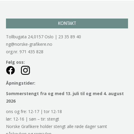
KONTAKT
Tollbugata 24,0157 Oslo | 23 35 89 40
ng@norske-grafikere.no
org.nr. 971 435 828
Følg oss:
Åpningstider:
Sommerstengt fra og med 13. juli til og med 4. august
2026
ons og fre: 12-17 | tor 12-18
lør: 12-16 | søn – tir: stengt
Norske Grafikere holder stengt alle røde dager samt
påskeuken og romjulen.