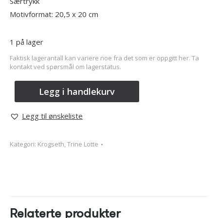
Særtrykk
Motivformat: 20,5 x 20 cm
1 på lager
Faktisk lagerantall kan variere noe fra det som er oppgitt her. Ta
kontakt ved spørsmål om lagerstatus.
Legg i handlekurv
Legg til ønskeliste
Kategori:
Krogseth, Trine Lotte
Relaterte produkter