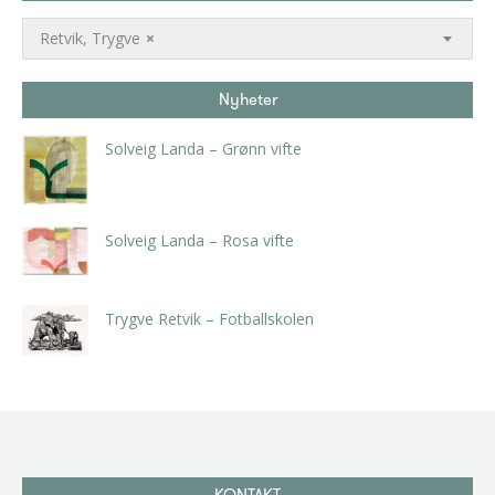
Retvik, Trygve
×
Nyheter
Solveig Landa – Grønn vifte
kr
5.250,00
inkl. 5% kunstavgift
Solveig Landa – Rosa vifte
kr
5.250,00
inkl. 5% kunstavgift
Trygve Retvik – Fotballskolen
kr
2.940,00
inkl. 5% kunstavgift
KONTAKT