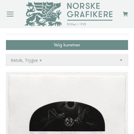
You are here:
Velg kunstner
Retvik, Trygve
×