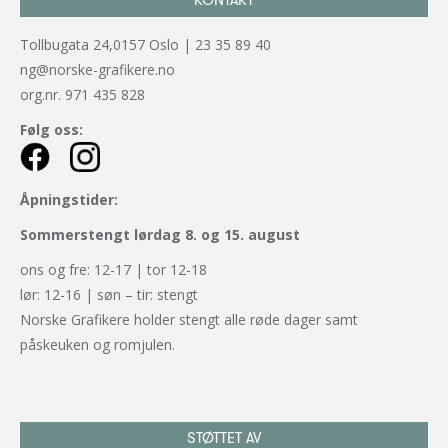
Tollbugata 24,0157 Oslo | 23 35 89 40
ng@norske-grafikere.no
org.nr. 971 435 828
Følg oss:
Åpningstider:
Sommerstengt lørdag 8. og 15. august
ons og fre: 12-17 | tor 12-18
lør: 12-16 | søn – tir: stengt
Norske Grafikere holder stengt alle røde dager samt
påskeuken og romjulen.
STØTTET AV