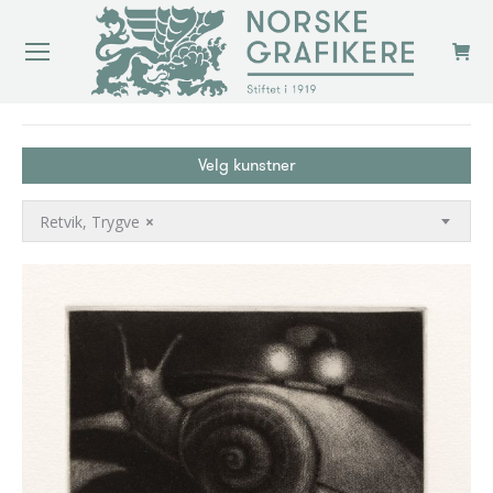
You are here:
Velg kunstner
Retvik, Trygve
×