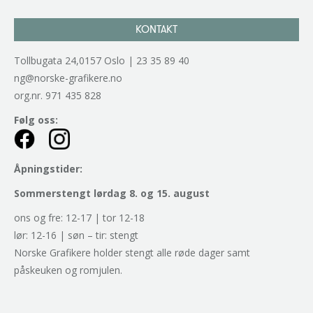
KONTAKT
Tollbugata 24,0157 Oslo | 23 35 89 40
ng@norske-grafikere.no
org.nr. 971 435 828
Følg oss:
Åpningstider:
Sommerstengt lørdag 8. og 15. august
ons og fre: 12-17 | tor 12-18
lør: 12-16 | søn – tir: stengt
Norske Grafikere holder stengt alle røde dager samt
påskeuken og romjulen.