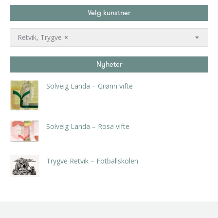
Velg kunstner
Retvik, Trygve
×
Nyheter
Solveig Landa – Grønn vifte
kr
5.250,00
inkl. 5% kunstavgift
Solveig Landa – Rosa vifte
kr
5.250,00
inkl. 5% kunstavgift
Trygve Retvik – Fotballskolen
kr
2.940,00
inkl. 5% kunstavgift