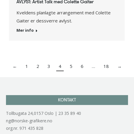
AVLYST: Artist Talk med Colette Gaiter
Kveldens planlagte arrangement med Colette
Gaiter er dessverre avlyst.
Mer info
←
1
2
3
4
5
6
…
18
→
KONTAKT
Tollbugata 24,0157 Oslo | 23 35 89 40
ng@norske-grafikere.no
org.nr. 971 435 828