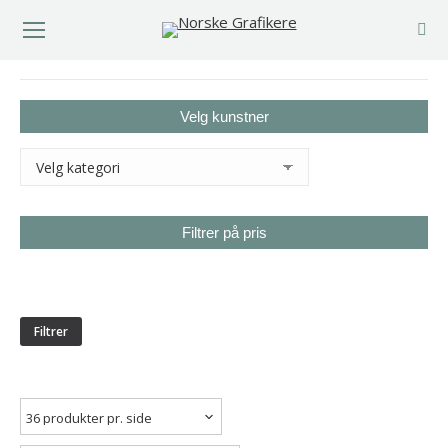
You are here:
Velg kunstner
Filtrer på pris
Min.
Makspris
pris
Filtrer