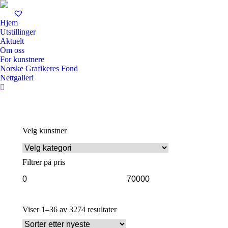
Hjem
Utstillinger
Aktuelt
Om oss
For kunstnere
Norske Grafikeres Fond
Nettgalleri
Search:
Velg kunstner
Filtrer på pris
Min.
Makspris
pris
Sortert
Viser 1–36 av 3274 resultater
etter
nyeste