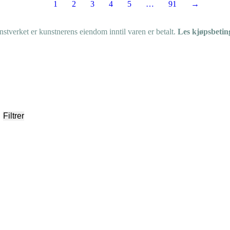
1
2
3
4
5
…
91
→
tverket er kunstnerens eiendom inntil varen er betalt.
Les kjøpsbetin
Filtrer