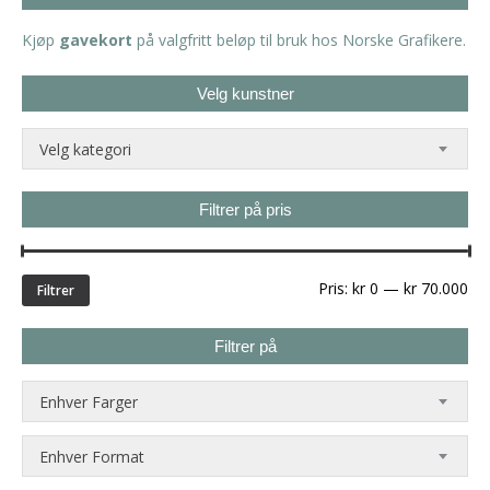
Kjøp
gavekort
på valgfritt beløp til bruk hos Norske Grafikere.
Velg kunstner
Velg kategori
Filtrer på pris
Min
Ma
Pris:
kr 0
—
kr 70.000
Filtrer
pri
Filtrer på
Enhver Farger
Enhver Format