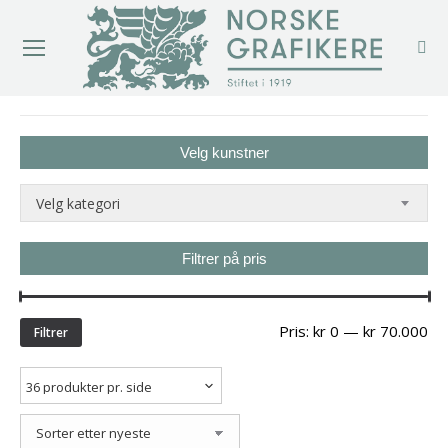
You are here:
Velg kunstner
Velg kategori
Filtrer på pris
Min
Ma
Pris:
kr 0
—
kr 70.000
Filtrer
pri