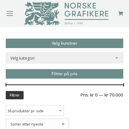
You are here:
Velg kunstner
Velg kategori
Filtrer på pris
Min
Ma
Pris:
kr 0
—
kr 70.000
Filtrer
pri