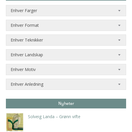
Enhver Farger
Enhver Format
Enhver Teknikker
Enhver Landskap
Enhver Motiv
Enhver Anledning
Nyheter
Solveig Landa – Grønn vifte
kr
5.250,00
inkl. 5% kunstavgift