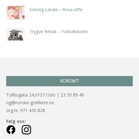
Solveig Landa – Rosa vifte
kr
5.250,00
inkl. 5% kunstavgift
Trygve Retvik – Fotballskolen
kr
2.940,00
inkl. 5% kunstavgift
KONTAKT
Tollbugata 24,0157 Oslo | 23 35 89 40
ng@norske-grafikere.no
org.nr. 971 435 828
Følg oss: