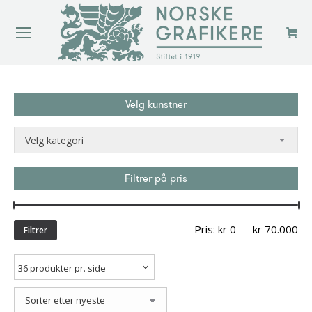
You are here:
Velg kunstner
Velg kategori
Filtrer på pris
Min
Ma
Pris:
kr 0
—
kr 70.000
Filtrer
pri