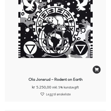
Ola Jonsrud – Rodent on Earth
kr
5.250,00
inkl. 5% kunstavgift
Legg til ønskeliste