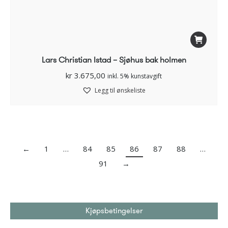
Lars Christian Istad – Sjøhus bak holmen
kr
3.675,00
inkl. 5% kunstavgift
Legg til ønskeliste
←
1
…
84
85
86
87
88
…
91
→
Kjøpsbetingelser