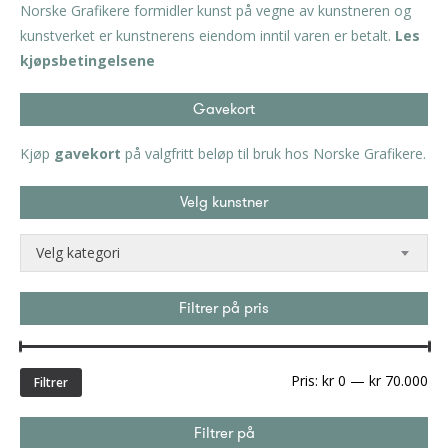
Norske Grafikere formidler kunst på vegne av kunstneren og
kunstverket er kunstnerens eiendom inntil varen er betalt.
Les
kjøpsbetingelsene
Gavekort
Kjøp
gavekort
på valgfritt beløp til bruk hos Norske Grafikere.
Velg kunstner
Velg kategori
Filtrer på pris
Min
Ma
Pris:
kr 0
—
kr 70.000
Filtrer
pri
Filtrer på