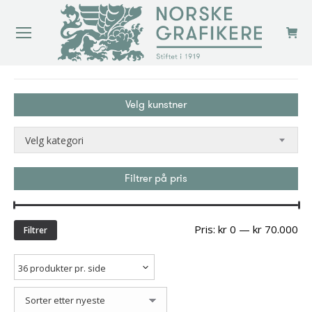
You are here:
Velg kunstner
Velg kategori
Filtrer på pris
Min
Ma
Pris:
kr 0
—
kr 70.000
Filtrer
pri