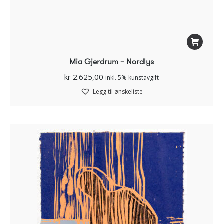
Mia Gjerdrum – Nordlys
kr
2.625,00
inkl. 5% kunstavgift
Legg til ønskeliste