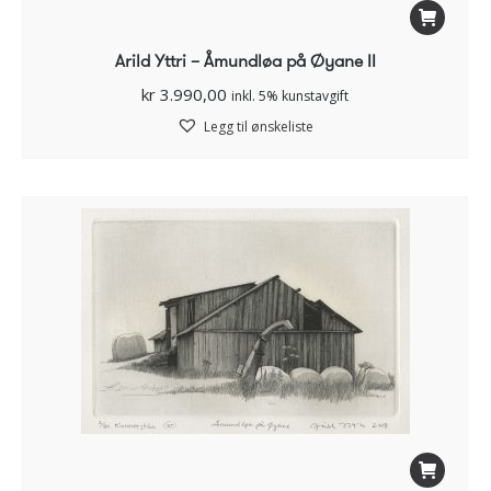
Arild Yttri – Åmundløa på Øyane II
kr
3.990,00
inkl. 5% kunstavgift
Legg til ønskeliste