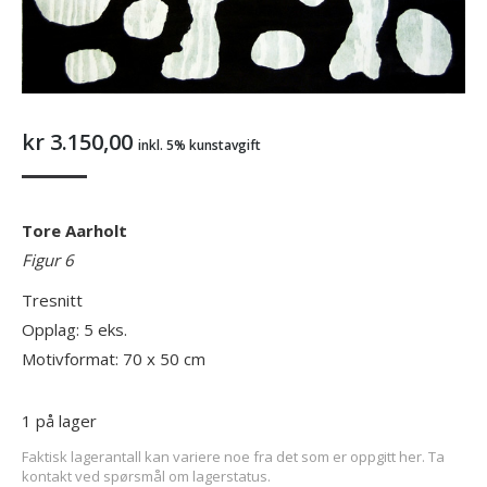
kr
3.150,00
inkl. 5% kunstavgift
Tore Aarholt
Figur 6
Tresnitt
Opplag: 5 eks.
Motivformat: 70 x 50 cm
1 på lager
Faktisk lagerantall kan variere noe fra det som er oppgitt her. Ta
kontakt ved spørsmål om lagerstatus.