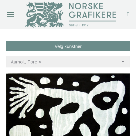
You are here:
Velg kunstner
Aarholt, Tore
×