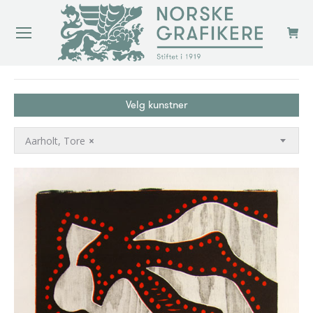
You are here:
Velg kunstner
Aarholt, Tore
×