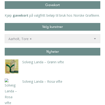
Gavekort
Kjøp
gavekort
på valgfritt beløp til bruk hos Norske Grafikere.
Velg kunstner
Aarholt, Tore
×
Nyheter
Solveig Landa – Grønn vifte
kr
5.250,00
inkl. 5% kunstavgift
Solveig Landa – Rosa vifte
kr
5.250,00
inkl. 5% kunstavgift