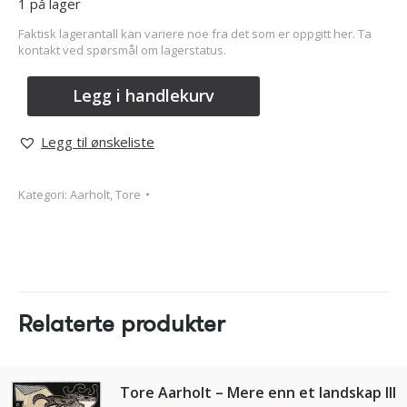
1 på lager
Faktisk lagerantall kan variere noe fra det som er oppgitt her. Ta
kontakt ved spørsmål om lagerstatus.
Legg i handlekurv
Legg til ønskeliste
Kategori:
Aarholt, Tore
Relaterte produkter
Tore Aarholt – Mere enn et landskap III