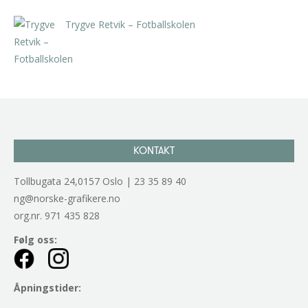
Trygve Retvik – Fotballskolen
kr
2.940,00
inkl. 5% kunstavgift
KONTAKT
Tollbugata 24,0157 Oslo | 23 35 89 40
ng@norske-grafikere.no
org.nr. 971 435 828
Følg oss:
Åpningstider: