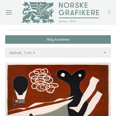
You are here:
Velg kunstner
Aarholt, Tore
×