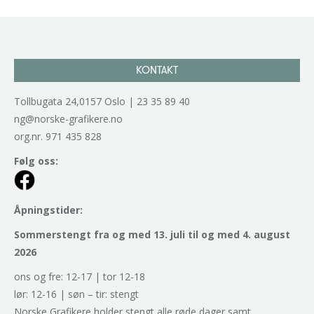
KONTAKT
Tollbugata 24,0157 Oslo | 23 35 89 40
ng@norske-grafikere.no
org.nr. 971 435 828
Følg oss:
Åpningstider:
Sommerstengt fra og med 13. juli til og med 4. august
2026
ons og fre: 12-17 | tor 12-18
lør: 12-16 | søn – tir: stengt
Norske Grafikere holder stengt alle røde dager samt