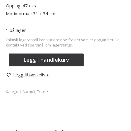
Opplag: 47 eks.
Motivformat: 31 x 34 cm
1 på lager
Faktisk lagerantall kan variere noe fra det som er oppgitt her. Ta
kontakt ved spørsmål om lagerstatus.
Legg i handlekurv
Legg til ønskeliste
Kategori:
Aarholt, Tore