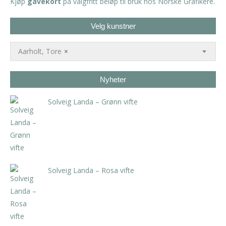
Kjøp
gavekort
på valgfritt beløp til bruk hos Norske Grafikere.
Velg kunstner
Aarholt, Tore
×
Nyheter
Solveig Landa – Grønn vifte
kr
5.250,00
inkl. 5% kunstavgift
Solveig Landa – Rosa vifte
kr
5.250,00
inkl. 5% kunstavgift