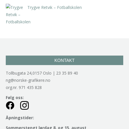
Trygve Retvik – Fotballskolen
kr
2.940,00
inkl. 5% kunstavgift
KONTAKT
Tollbugata 24,0157 Oslo | 23 35 89 40
ng@norske-grafikere.no
org.nr. 971 435 828
Følg oss:
Åpningstider:
Sommerstengt lørdag 8. og 15. august