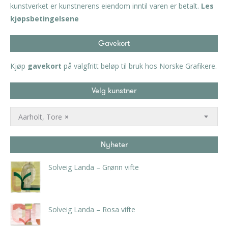
kunstverket er kunstnerens eiendom inntil varen er betalt.
Les
kjøpsbetingelsene
Gavekort
Kjøp
gavekort
på valgfritt beløp til bruk hos Norske Grafikere.
Velg kunstner
Aarholt, Tore
×
Nyheter
Solveig Landa – Grønn vifte
kr
5.250,00
inkl. 5% kunstavgift
Solveig Landa – Rosa vifte
kr
5.250,00
inkl. 5% kunstavgift