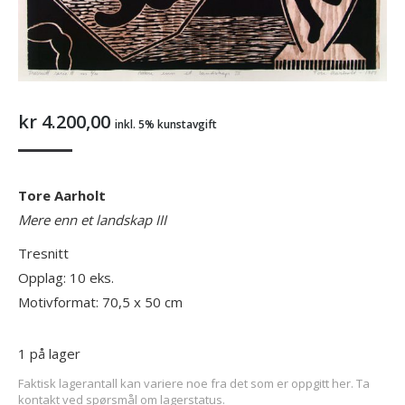
kr
4.200,00
inkl. 5% kunstavgift
Tore Aarholt
Mere enn et landskap III
Tresnitt
Opplag: 10 eks.
Motivformat: 70,5 x 50 cm
1 på lager
Faktisk lagerantall kan variere noe fra det som er oppgitt her. Ta
kontakt ved spørsmål om lagerstatus.