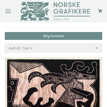
You are here:
Velg kunstner
Aarholt, Tore
×