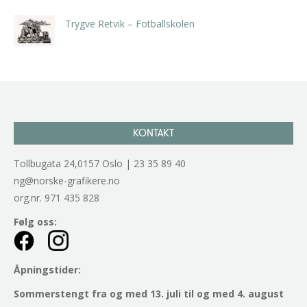
Trygve Retvik – Fotballskolen
kr
2.940,00
inkl. 5% kunstavgift
KONTAKT
Tollbugata 24,0157 Oslo | 23 35 89 40
ng@norske-grafikere.no
org.nr. 971 435 828
Følg oss:
Åpningstider:
Sommerstengt fra og med 13. juli til og med 4. august