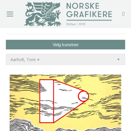
You are here:
Velg kunstner
Aarholt, Tore
×