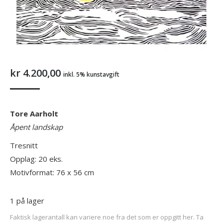
kr
4.200,00
inkl. 5% kunstavgift
Tore Aarholt
Åpent landskap
Tresnitt
Opplag: 20 eks.
Motivformat: 76 x 56 cm
1 på lager
Faktisk lagerantall kan variere noe fra det som er oppgitt her. Ta