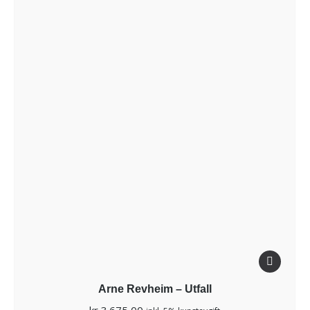
Arne Revheim – Utfall
kr
3.675,00