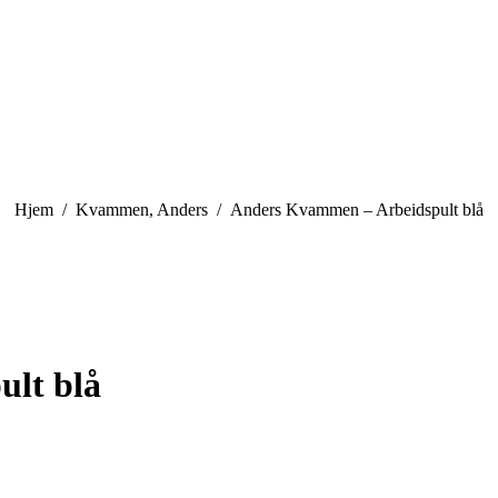
You are here:
Hjem
Kvammen, Anders
Anders Kvammen – Arbeidspult blå
lt blå