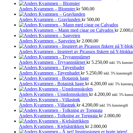
Anders Kvammen – Blomster
kr
500,00
Anders Kvammen – Gravlunden
kr
500,00
Anders Kvammen – Mann med cigar og Calvados
kr
2.000,
Anders Kvammen – Sagveien
kr
2.000,00
Anders Kvammen - Inspirert av Picassos fiskere på Y-blokk
Anders Kvammen - Tryvannstårnet
kr
5.250,00
inkl. 5% kunstav
Anders Kvammen - Tøyenbadet
kr
5.250,00
inkl. 5% kunstavgift
Anders Kvammen - Botanisk hage
kr
4.200,00
inkl. 5% kunstavg
Anders Kvammen - Ungdomsskolen
kr
4.200,00
inkl. 5% kunst
Anders Kvammen - Villastrøk
kr
4.200,00
inkl. 5% kunstavgift
Anders Kvammen - Tolkning av Torggata
kr
2.000,00
Anders Kvammen - Kjelsåstrikken
kr
2.000,00