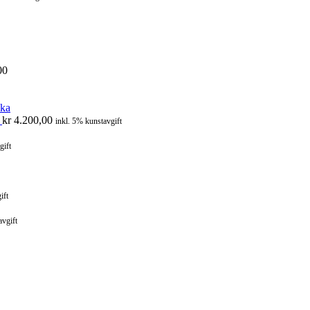
00
a
kr
4.200,00
inkl. 5% kunstavgift
gift
ift
avgift