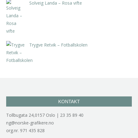
Solveig Landa – Rosa vifte
kr
5.250,00
inkl. 5% kunstavgift
Trygve Retvik – Fotballskolen
kr
2.940,00
inkl. 5% kunstavgift
KONTAKT
Tollbugata 24,0157 Oslo | 23 35 89 40
ng@norske-grafikere.no
org.nr. 971 435 828