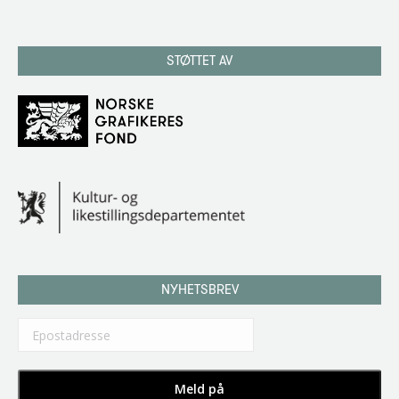
STØTTET AV
NYHETSBREV