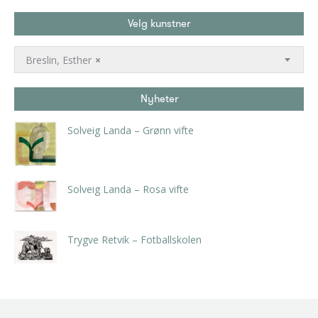
Velg kunstner
Breslin, Esther
×
Nyheter
Solveig Landa – Grønn vifte
kr
5.250,00
inkl. 5% kunstavgift
Solveig Landa – Rosa vifte
kr
5.250,00
inkl. 5% kunstavgift
Trygve Retvik – Fotballskolen
kr
2.940,00
inkl. 5% kunstavgift