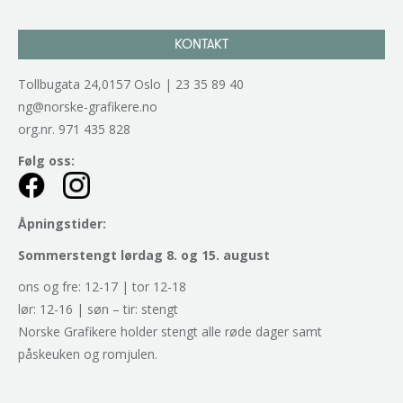
KONTAKT
Tollbugata 24,0157 Oslo | 23 35 89 40
ng@norske-grafikere.no
org.nr. 971 435 828
Følg oss:
Åpningstider:
Sommerstengt lørdag 8. og 15. august
ons og fre: 12-17 | tor 12-18
lør: 12-16 | søn – tir: stengt
Norske Grafikere holder stengt alle røde dager samt
påskeuken og romjulen.