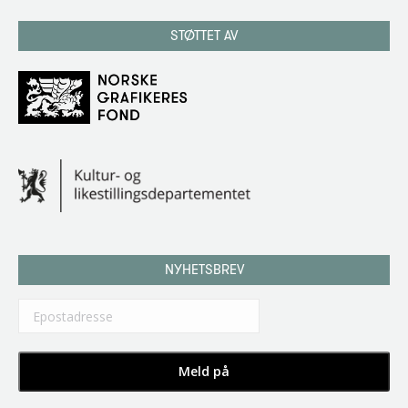
STØTTET AV
NYHETSBREV