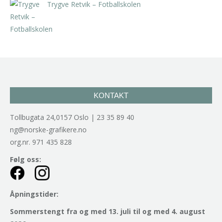
Trygve Retvik – Fotballskolen
kr
2.940,00
inkl. 5% kunstavgift
KONTAKT
Tollbugata 24,0157 Oslo | 23 35 89 40
ng@norske-grafikere.no
org.nr. 971 435 828
Følg oss:
Åpningstider:
Sommerstengt fra og med 13. juli til og med 4. august