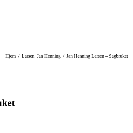
You are here:
Hjem
Larsen, Jan Henning
Jan Henning Larsen – Sagbruket
uket